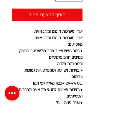
הוסף להצעת מחיר
יעוד: מערכות חימום ומיזוג אוויר.
יעוד: מערכות חימום ומיזוג אוויר.
מאפיינים:
•צינור גמיש מאוד מבד פוליאסטר, מחוזק 
בסיבים תרמופלסטיים
ובספירלת פלדה.
•עמידות מצוינת לטמפרטורות נמוכות 
וגבוהות.
.2V-94 UL •כבה מאליו לפי תקן
•עמידות מצוינת לתנאי מזג אוויר ולמרבית 
הכימיקלים.
•שטח פנימי - גלי.
•שטח חיצוני - גלי.
צבע סטנדרטי: אפור.
C 115+° -20° , ולזמן קצר C < Temp < 90°C : 
טמפרטורה