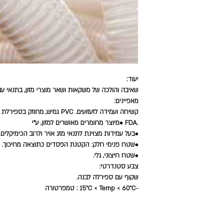
יעוד:
שאיבה והולכה של משקאות ושאר מוצרי מזון, בתנאי ע
מאפיינים:
קשיחה ועמידה לזעזועים. PVC גמיש, מחוזק בספירלת PVC • צינור
.FDA •מיוצר מחומרים מאושרים למזון, ע"י
•בעל עמידות מצוינת לתנאי מזג אויר ולרוב הכימיקלים.
•שטח פנימי חלק: הקטנת הפסדים כתוצאה מחיכוך.
•שטח חיצוני, גלי.
צבע סטנדרטי:
שקוף עם ספירלה לבנה.
-15°C < Temp < 60°C : טמפרטורה